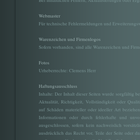
Bei inhaltlichen Fehlern, Aktualisierungen oder E
Webmaster
Für technische Fehlermeldungen und Erweiterungsw
Warenzeichen und Firmenlogos
Sofern vorhanden, sind alle Warenzeichen und Firm
Fotos
Urheberrechte: Clemens Herr
Haftungsausschluss
Inhalte: Der Inhalt dieser Seiten wurde sorgfältig 
Aktualität, Richtigkeit, Vollständigkeit oder Quali
auf Schäden materieller oder ideeller Art bezieh
Informationen oder durch fehlerhafte und unvol
ausgeschlossen, sofern kein nachweislich vorsätzl
ausdrücklich das Recht vor, Teile der Seite oder