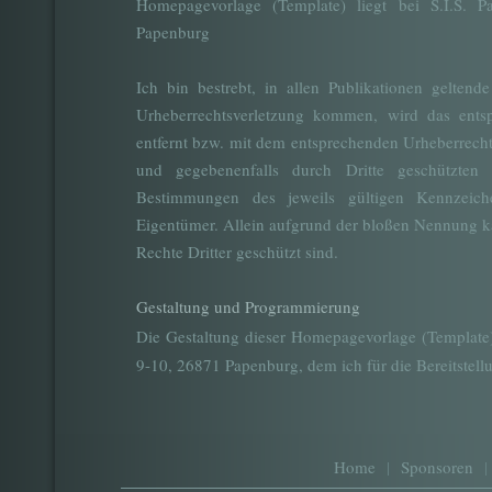
Homepagevorlage (Template) liegt bei S.I.S. P
Papenburg
Ich bin bestrebt, in allen Publikationen geltend
Urheberrechtsverletzung kommen, wird das entsp
entfernt bzw. mit dem entsprechenden Urheberrecht
und gegebenenfalls durch Dritte geschützten
Bestimmungen des jeweils gültigen Kennzeiche
Eigentümer. Allein aufgrund der bloßen Nennung k
Rechte Dritter geschützt sind.
Gestaltung und Programmierung
Die Gestaltung dieser Homepagevorlage (Template)
9-10, 26871 Papenburg, dem ich für die Bereitstell
Home
|
Sponsoren
|