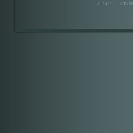
CH-N
© 2018 |