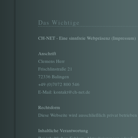
Das Wichtige
CH-NET - Eine sinnfreie Webpräsenz (Impressum)
Anschrift
Clemens Herr
Frischlinstraße 21
72336 Balingen
+49 (0)7072 800 546
E-Mail: kontakt@ch-net.de
Rechtsform
Diese Webseite wird ausschließlich privat betriebe
Inhaltliche Verantwortung