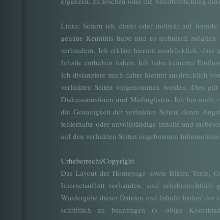
ergänzen, zu löschen oder die Veröffentlichung einz
Links: Sofern ich direkt oder indirekt auf fremde
genaue Kenntnis habe und es technisch möglich u
verhindern. Ich erkläre hiermit ausdrücklich, dass 
Inhalte enthalten haben. Ich habe keinerlei Einflus
Ich distanziere mich daher hiermit ausdrücklich vo
verlinkten Seiten vorgenommen werden. Dies gilt 
Diskussionsforen und Mailinglisten. Ich bin nicht v
die Genauigkeit der verlinkten Seiten, deren Ange
fehlerhafte oder unvollständige Inhalte und insbe
auf den verlinkten Seiten angebotenen Informatione
Urheberrecht/Copyright
Das Layout der Homepage sowie Bilder, Texte, Gr
Internetauftritt vorhanden, sind urheberrechtlich
Wiedergabe dieser Dateien und Inhalte bedarf der 
schriftlich zu beantragen (s. obige Kontakta